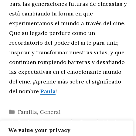
para las generaciones futuras de cineastas y
está cambiando la forma en que
experimentamos el mundo a través del cine.
Que su legado perdure como un
recordatorio del poder del arte para unir,
inspirar y transformar nuestras vidas, y que
continúen rompiendo barreras y desafiando
las expectativas en el emocionante mundo
del cine. ¡Aprende más sobre el significado
del nombre
Paula
!
Categorías
Familia
,
General
Paula en la Animación: Creando Magia
We value your privacy
en la Pantalla