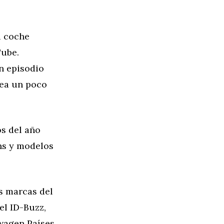
u coche
Tube.
n episodio
sea un poco
os del año
ons y modelos
as marcas del
l ID-Buzz,
wagen Países