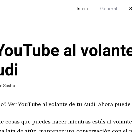
Inicio
General
S
YouTube al volant
udi
or
Sasha
no? Ver YouTube al volante de tu Audi. Ahora puede 
e cosas que puedes hacer mientras estás al volante
na lata de atún, mantener una conversación con el p