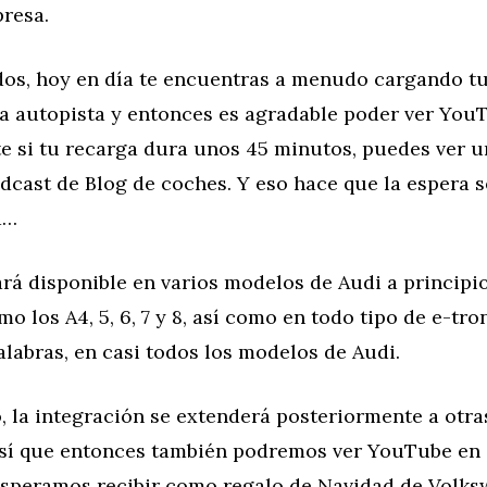
presa.
os, hoy en día te encuentras a menudo cargando t
la autopista y entonces es agradable poder ver You
e si tu recarga dura unos 45 minutos, puedes ver u
dcast de Blog de coches. Y eso hace que la espera 
a…
rá disponible en varios modelos de Audi a principi
mo los A4, 5, 6, 7 y 8, así como en todo tipo de e-tr
alabras, en casi todos los modelos de Audi.
o, la integración se extenderá posteriormente a otr
sí que entonces también podremos ver YouTube en e
esperamos recibir como regalo de Navidad de Volks