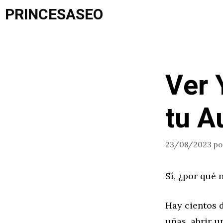
Saltar
PRINCESASEO
al
contenido
Ver 
tu A
23/08/2023
p
Sí, ¿por qué 
Hay cientos d
uñas, abrir u