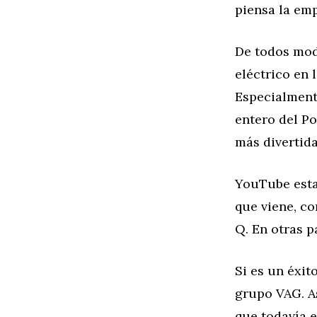
piensa la em
De todos mod
eléctrico en 
Especialment
entero del Po
más divertid
YouTube esta
que viene, co
Q. En otras p
Si es un éxit
grupo VAG. A
que todavía 